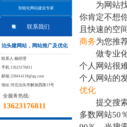
为网站找
智能化网站建设专家
你肯定不想
联系我们
且快速的空
商务
为您推
泊头建网站，网站推广及优化
做专业化
联系人:杨经理
个人网站很
手机:13623176811
个人网站的
邮箱:258414118@qq.com
地址:河北泊头市解放西路13号
优化
全服务热线:
提交搜索
13623176811
多数网站50
90％，当搜